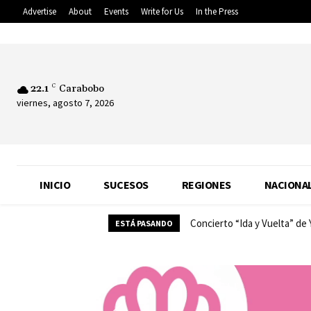
Advertise
About
Events
Write for Us
In the Press
22.1
C
Carabobo
viernes, agosto 7, 2026
INICIO
SUCESOS
REGIONES
NACIONA
Concierto “Ida y Vuelta” de
ESTÁ PASANDO