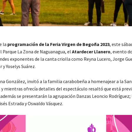
e la
programación de la Feria Virgen de Begoña 2023
, este sába
el Parque La Zona de Naguanagua, el
Atardecer Llanero
, evento d
andes exponentes de la canta criolla como Reyna Lucero, Jorge Gue
 y Yoselys Suárez.
Ana González, invitó a la familia carabobeña a homenajear a la Sa
 y mientras ofrecía detalles del espectáculo resaltó que está previs
 y además se presentarán la agrupación Danzas Leoncio Rodríguez; 
sés Estrada y Oswaldo Vásquez.