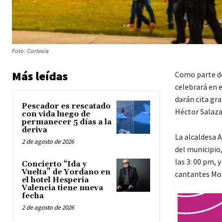
Foto: Cortesía
Más leídas
Como parte d
celebrará en 
darán cita gr
Pescador es rescatado
Héctor Salazar
con vida luego de
permanecer 5 días a la
deriva
La alcaldesa 
2 de agosto de 2026
del municipio,
las 3: 00 pm,
Concierto “Ida y
Vuelta” de Yordano en
cantantes Moi
el hotel Hesperia
Valencia tiene nueva
fecha
2 de agosto de 2026