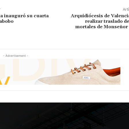
r
Art
a inauguró su cuarta
Arquidiócesis de Valencia
rabobo
realizar traslado de
mortales de Monseñor
- Advertisement -