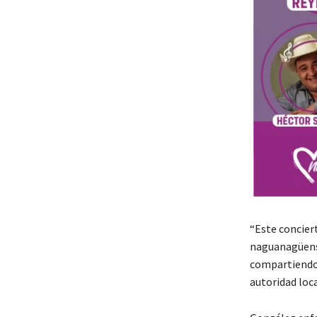
“Este conciert
naguanagüense
compartiendo 
autoridad loca