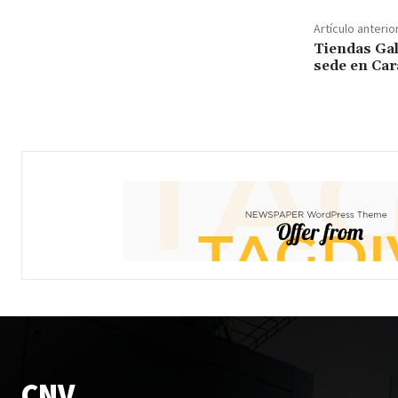
Artículo anterio
Tiendas Gal
sede en Ca
CNV