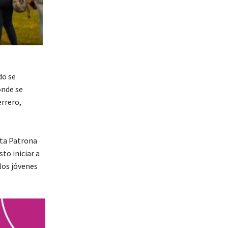
do se
onde se
rrero,
nta Patrona
to iniciar a
los jóvenes