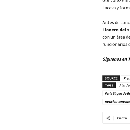
González enfa
Lacava y forma
Antes de conc
Llanero del 
con un área de
funcionarios d
Síguenos en
T
SOURCE
Pren
TAGS
Atardec
Feria Virgen de 
noticias venezue
Cuota