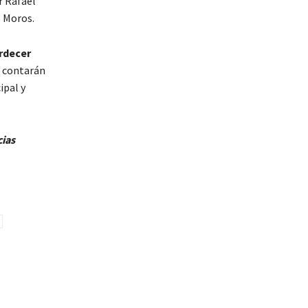
r Rafael
o Moros.
rdecer
s contarán
ipal y
cias