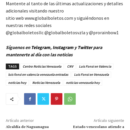
Mantente al tanto de las últimas actualizaciones y detalles
adicionales visitando nuestro
sitio web www.globalboletos.com y siguiéndonos en
nuestras redes sociales
@globalboletosllc @globalboletosvzla y @prorainbow1
Síguenos en
Telegram
,
Instagram
y
Twitter
para
mantenerte al día con las noticias
TAGS
Centro Noticias Venezuela
CNV
Luis Fonsi en Valencia
luis fonsi en valencia venezuela entradas
Luis Fonsi en Venezuela
noticias hoy
Noticias Venezuela
noticias venezuela hoy
Artículo anterior
Artículo siguiente
Alcaldía de Naguanagua
Estado venezolano atiende a