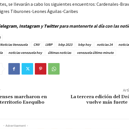
tes, se llevarán a cabo los siguientes encuentros: Cardenales-Bra
gres Tiburones-Leones Águilas-Caribes
elegram
,
Instagram
y
Twitter
para mantenerte al día con las noti
l
Noticias Venezuela
CNV
LVBP
lvbp 2023
lvbp hoy
noticias 24
noticia
la
noticias venezuela hoy
últimas noticias
venezuela último minuto
r
Art
enses marcharon en
La tercera edición del D
 territorio Esequibo
vuelve más fuerte
- Advertisement -