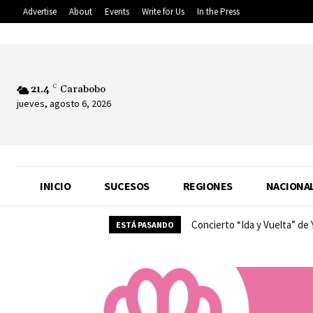
Advertise
About
Events
Write for Us
In the Press
21.4
C
Carabobo
jueves, agosto 6, 2026
INICIO
SUCESOS
REGIONES
NACIONA
Concierto “Ida y Vuelta” de
ESTÁ PASANDO