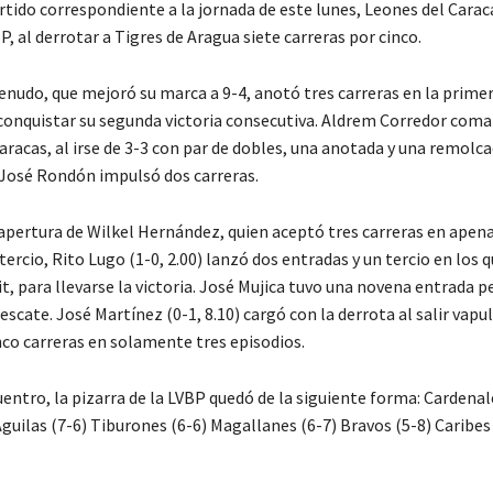
rtido correspondiente a la jornada de este lunes, Leones del Caraca
P, al derrotar a Tigres de Aragua siete carreras por cinco.
enudo, que mejoró su marca a 9-4, anotó tres carreras en la primer
conquistar su segunda victoria consecutiva. Aldrem Corredor coma
aracas, al irse de 3-3 con par de dobles, una anotada y una remolca
José Rondón impulsó dos carreras.
 apertura de Wilkel Hernández, quien aceptó tres carreras en apen
tercio, Rito Lugo (1-0, 2.00) lanzó dos entradas y un tercio en los 
t, para llevarse la victoria. José Mujica tuvo una novena entrada p
escate. José Martínez (0-1, 8.10) cargó con la derrota al salir vap
nco carreras en solamente tres episodios.
entro, la pizarra de la LVBP quedó de la siguiente forma: Cardenal
guilas (7-6) Tiburones (6-6) Magallanes (6-7) Bravos (5-8) Caribes