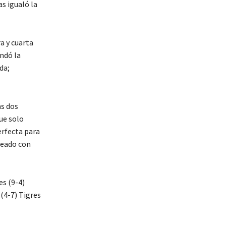
s igualó la
a y cuarta
ndó la
da;
as dos
que solo
erfecta para
uleado con
es (9-4)
 (4-7) Tigres