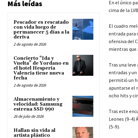
Más leídas
En el único pa
cima de la LVB
Pescador es rescatado
El cuadro mel
con vida luego de
permanecer 5 días a la
entrada para 
deriva
ofensiva del C
2 de agosto de 2026
mientras que 
Concierto “Ida y
Vuelta” de Yordano en
Tras una leve
el hotel Hesperia
entradas y un 
Valencia tiene nueva
fecha
permitió un hi
2 de agosto de 2026
apuntarse el r
ocho hits y ci
Almacenamiento y
velocidad: Samsung
estrena SSD 990
Tras este encu
26 de julio de 2026
Leones (9-4) Á
(5-9).
Hallan sin vida al
artista plástico