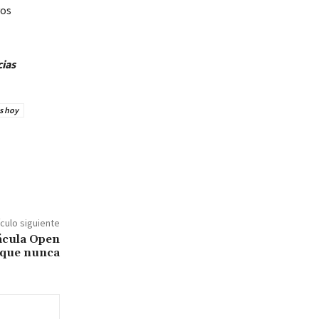
vos
cias
s hoy
ículo siguiente
rácula Open
 que nunca