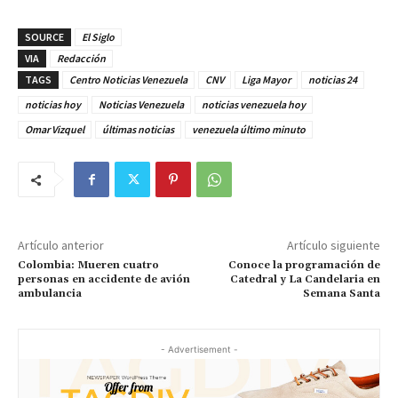
SOURCE
El Siglo
VIA
Redacción
TAGS
Centro Noticias Venezuela
CNV
Liga Mayor
noticias 24
noticias hoy
Noticias Venezuela
noticias venezuela hoy
Omar Vizquel
últimas noticias
venezuela último minuto
Artículo anterior
Artículo siguiente
Colombia: Mueren cuatro
Conoce la programación de
personas en accidente de avión
Catedral y La Candelaria en
ambulancia
Semana Santa
- Advertisement -