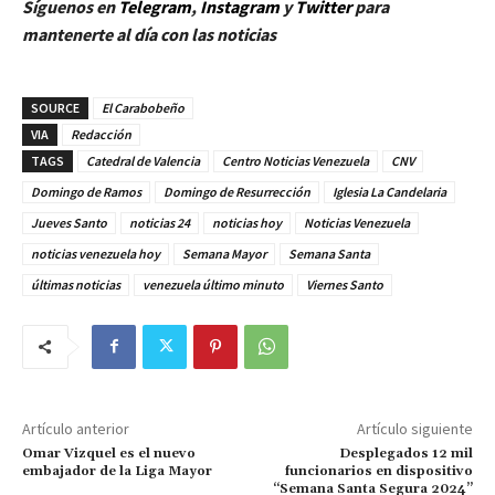
Síguenos en
Telegram
,
Instagram
y
Twitter
para
mantenerte al día con las noticias
SOURCE
El Carabobeño
VIA
Redacción
TAGS
Catedral de Valencia
Centro Noticias Venezuela
CNV
Domingo de Ramos
Domingo de Resurrección
Iglesia La Candelaria
Jueves Santo
noticias 24
noticias hoy
Noticias Venezuela
noticias venezuela hoy
Semana Mayor
Semana Santa
últimas noticias
venezuela último minuto
Viernes Santo
Artículo anterior
Artículo siguiente
Omar Vizquel es el nuevo
Desplegados 12 mil
embajador de la Liga Mayor
funcionarios en dispositivo
“Semana Santa Segura 2024”