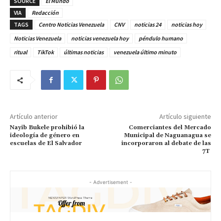
SOURCE
El Mundo
VIA
Redacción
TAGS
Centro Noticias Venezuela
CNV
noticias 24
noticias hoy
Noticias Venezuela
noticias venezuela hoy
péndulo humano
ritual
TikTok
últimas noticias
venezuela último minuto
Artículo anterior
Artículo siguiente
Nayib Bukele prohibió la
Comerciantes del Mercado
ideología de género en
Municipal de Naguanagua se
escuelas de El Salvador
incorporaron al debate de las
7T
- Advertisement -