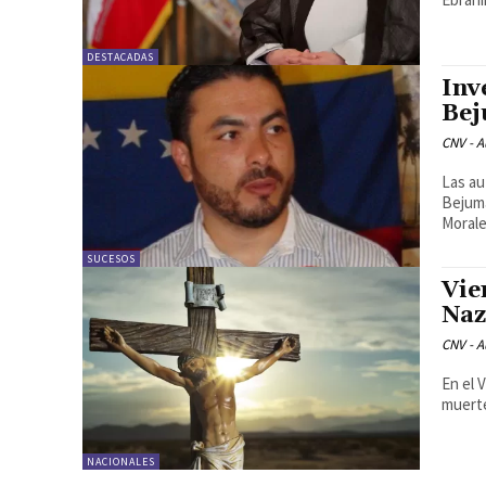
DESTACADAS
Inv
Bej
CNV - A
Las au
Bejuma
Morale
SUCESOS
Vie
Naz
CNV - A
En el 
muerte
NACIONALES