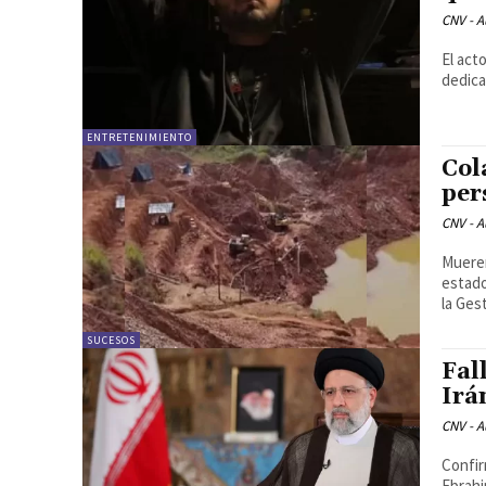
CNV - A
El act
dedica
ENTRETENIMIENTO
Col
per
CNV - A
Mueren
estado
la Gest
SUCESOS
Fal
Irá
CNV - A
Confir
Ebrahi