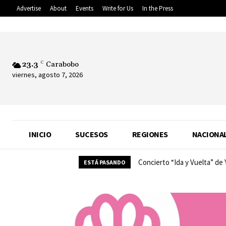
Advertise
About
Events
Write for Us
In the Press
23.3
C
Carabobo
viernes, agosto 7, 2026
INICIO
SUCESOS
REGIONES
NACIONA
Concierto “Ida y Vuelta” de
ESTÁ PASANDO