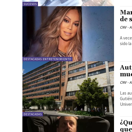
SUCESOS
Mar
de 
CNV - A
A vece
sido l
DESTACADAS ENTRETENIMIENTO
Aut
mue
CNV - A
Las au
Gutiér
DESTACADAS
¿Qu
que