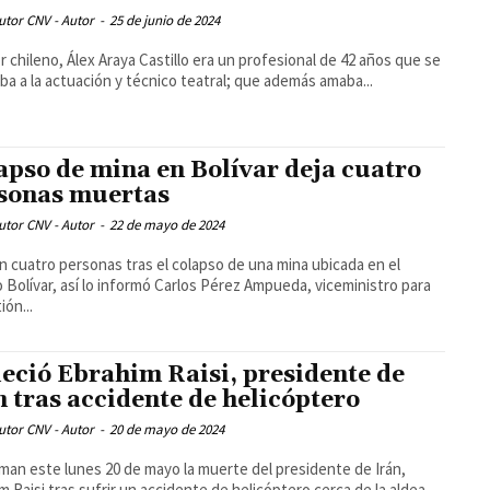
utor CNV - Autor
-
25 de junio de 2024
or chileno, Álex Araya Castillo era un profesional de 42 años que se
ba a la actuación y técnico teatral; que además amaba...
apso de mina en Bolívar deja cuatro
sonas muertas
utor CNV - Autor
-
22 de mayo de 2024
 cuatro personas tras el colapso de una mina ubicada en el
 Bolívar, así lo informó Carlos Pérez Ampueda, viceministro para
ión...
leció Ebrahim Raisi, presidente de
n tras accidente de helicóptero
utor CNV - Autor
-
20 de mayo de 2024
man este lunes 20 de mayo la muerte del presidente de Irán,
m Raisi tras sufrir un accidente de helicóptero cerca de la aldea...