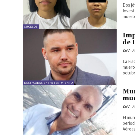
Dos jó
Invest
muerte
SUCESOS
Imp
de 
CNV - A
La Fis
muerte
octubr
DESTACADAS ENTRETENIMIENTO
Mun
mue
CNV - A
El mun
period
Aéreas,