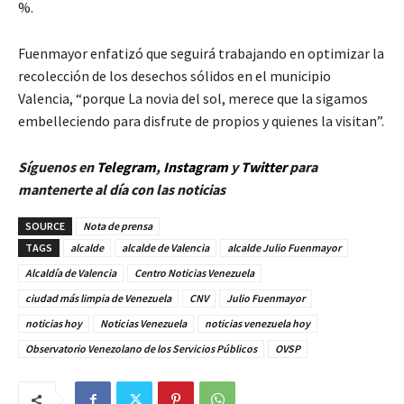
%.
Fuenmayor enfatizó que seguirá trabajando en optimizar la
recolección de los desechos sólidos en el municipio
Valencia, “porque La novia del sol, merece que la sigamos
embelleciendo para disfrute de propios y quienes la visitan”.
Síguenos en
Telegram
,
Instagram
y
Twitter
para
mantenerte al día con las noticias
SOURCE
Nota de prensa
TAGS
alcalde
alcalde de Valencia
alcalde Julio Fuenmayor
Alcaldía de Valencia
Centro Noticias Venezuela
ciudad más limpia de Venezuela
CNV
Julio Fuenmayor
noticias hoy
Noticias Venezuela
noticias venezuela hoy
Observatorio Venezolano de los Servicios Públicos
OVSP