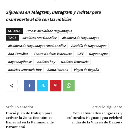
Síguenos en
Telegram
,
Instagram
y
Twitter
para
mantenerte al día con las noticias
SOURCE
Prensa Alcaldía de Naguanagua
TAGS
alcaldesa Ana González
alcaldesa de Naguanagua
alcaldesa de Naguanagua Ana González
Alcaldía de Naguanagua
Ana González
Centro Noticias Venezuela
CNV
Naguanagua
naguanagüense
noticias hoy
Noticias Venezuela
noticias venezuela hoy
Santa Patrona
Virgen de Begoña
Artículo anterior
Artículo siguiente
Inició plan de trabajo para
Con actividades religiosas y
activar la Zona Económica
culturales Naguanagua celebró
Especial en la Península de
el día de la Virgen de Begoña
Paraguaná