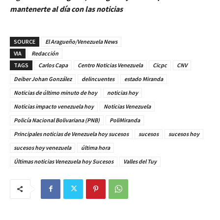
mantenerte al día con las noticias
SOURCE
El Aragueño/Venezuela News
VIA
Redacción
TAGS
Carlos Capa
Centro Noticias Venezuela
Cicpc
CNV
Deiber Johan González
delincuentes
estado Miranda
Noticias de último minuto de hoy
noticias hoy
Noticias impacto venezuela hoy
Noticias Venezuela
Policía Nacional Bolivariana (PNB)
PoliMiranda
Principales noticias de Venezuela hoy sucesos
sucesos
sucesos hoy
sucesos hoy venezuela
última hora
Últimas noticias Venezuela hoy Sucesos
Valles del Tuy