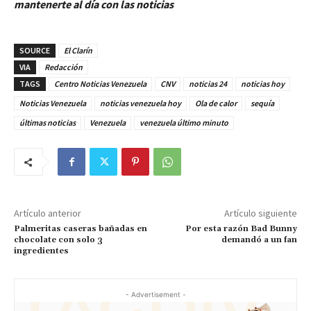
mantenerte al día con las noticias
SOURCE
El Clarín
VIA
Redacción
TAGS
Centro Noticias Venezuela
CNV
noticias 24
noticias hoy
Noticias Venezuela
noticias venezuela hoy
Ola de calor
sequía
últimas noticias
Venezuela
venezuela último minuto
Artículo anterior
Artículo siguiente
Palmeritas caseras bañadas en
Por esta razón Bad Bunny
chocolate con solo 3
demandó a un fan
ingredientes
- Advertisement -