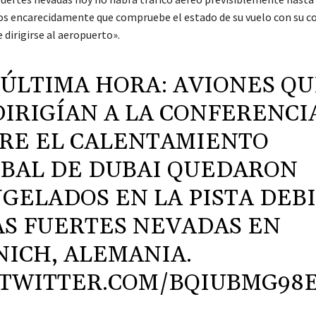
 encarecidamente que compruebe el estado de su vuelo con su 
 dirigirse al aeropuerto».
 ÚLTIMA HORA: AVIONES Q
DIRIGÍAN A LA CONFERENCI
RE EL CALENTAMIENTO
BAL DE DUBAI QUEDARON
GELADOS EN LA PISTA DEB
AS FUERTES NEVADAS EN
ICH, ALEMANIA.
.TWITTER.COM/BQIUBMG98