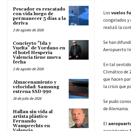
Pescador es rescatado
Los
vuelos f
con vida luego de
permanecer 5 días a la
congelados y 
deriva
realizó la co
2 de agosto de 2026
Se han difund
Concierto “Ida y
Vuelta” de Yordano en
Aeropuerto In
el hotel Hesperia
Valencia tiene nueva
fecha
En tal sentido
2 de agosto de 2026
Climático de 
que hacen par
Almacenamiento y
la crisis que 
velocidad: Samsung
estrena SSD 990
26 de julio de 2026
Se pudo cono
de Alemania.
Hallan sin vida al
artista plástico
Fernando
El
aeropuerto
Wamprechts en
Valencia
persistentes 