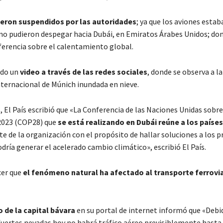
ueron suspendidos por las autoridades
; ya que los aviones estab
no pudieron despegar hacia Dubái, en Emiratos Árabes Unidos; do
nferencia sobre el calentamiento global.
ido un
video a través de las redes sociales
, donde se observa a la
ternacional de Múnich inundada en nieve.
, El País escribió que «La Conferencia de las Naciones Unidas sobr
2023 (COP28) que
se está realizando en Dubái reúne a los paíse
te de la organización con el propósito de hallar soluciones a los 
podría generar el acelerado cambio climático», escribió El País.
cer que
el fenómeno natural ha afectado al transporte ferrovi
 de la capital bávara
en su portal de internet informó que «Debid
fuertes nevadas hoy no habrá tráfico aéreo previsiblemente hasta l