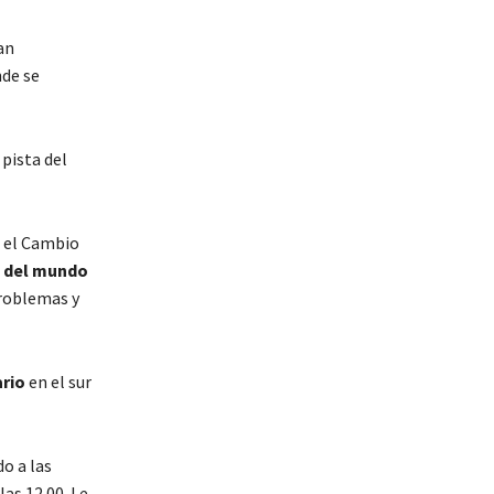
an
nde se
 pista del
e el Cambio
s del mundo
problemas y
ario
en el sur
o a las
as 12.00. Le