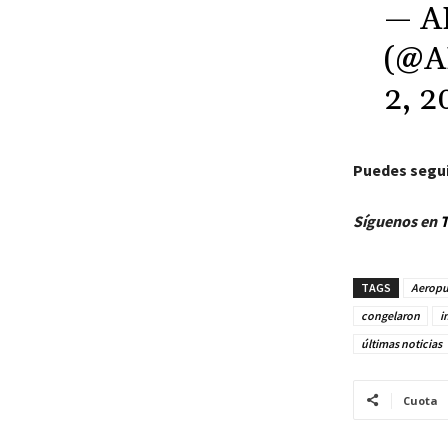
— A
(@A
2, 2
Puedes segui
Síguenos en
T
TAGS
Aeropu
congelaron
i
últimas noticias
Cuota