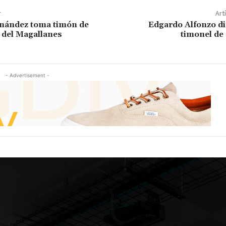
r
Art
ández toma timón de
Edgardo Alfonzo d
 del Magallanes
timonel de
- Advertisement -