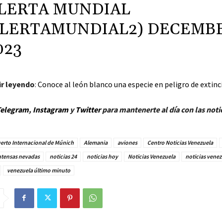
LERTA MUNDIAL
LERTAMUNDIAL2)
DECEMB
023
r leyendo
:
Conoce al león blanco una especie en peligro de extin
elegram
,
Instagram
y
Twitter
para mantenerte al día con las noti
erto Internacional de Múnich
Alemania
aviones
Centro Noticias Venezuela
ntensas nevadas
noticias 24
noticias hoy
Noticias Venezuela
noticias vene
venezuela último minuto