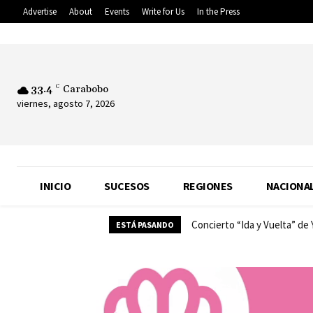
Advertise
About
Events
Write for Us
In the Press
33.4
C
Carabobo
viernes, agosto 7, 2026
INICIO
SUCESOS
REGIONES
NACIONA
Concierto “Ida y Vuelta” de
ESTÁ PASANDO