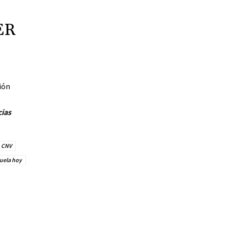
ER
ción
cias
CNV
zuela hoy