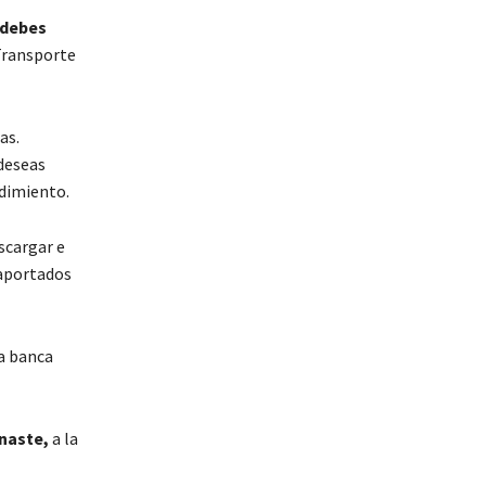
 debes
 Transporte
as.
 deseas
edimiento.
escargar e
 aportados
la banca
onaste,
a la