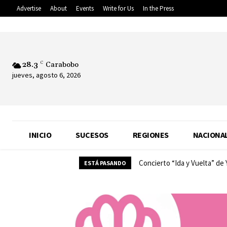
Advertise
About
Events
Write for Us
In the Press
28.3
C
Carabobo
jueves, agosto 6, 2026
INICIO
SUCESOS
REGIONES
NACIONA
Concierto “Ida y Vuelta” de
ESTÁ PASANDO