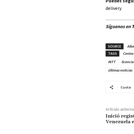
Puedes segui
delivery
Síguenos en
T
SOURCE
Albe
TAGS
Centro 
INTT
licencia
últimas noticias
Cuota
Artículo anterio
Inició regis
Venezuela 