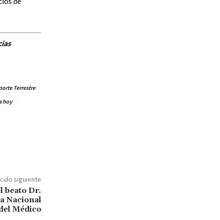
cios de
cias
porte Terrestre
a hoy
ículo siguiente
l beato Dr.
a Nacional
del Médico