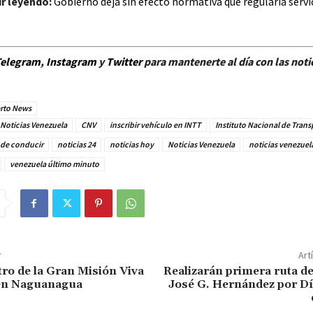
r leyendo:
Gobierno deja sin efecto normativa que regularía servi
elegram
,
Instagram
y
Twitter
para mantenerte al día con las noti
rto News
Noticias Venezuela
CNV
inscribir vehículo en INTT
Instituto Nacional de Trans
 de conducir
noticias 24
noticias hoy
Noticias Venezuela
noticias venezuel
venezuela último minuto
r
Art
tro de la Gran Misión Viva
Realizarán primera ruta de
en Naguanagua
José G. Hernández por Dí