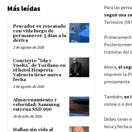
Más leídas
Para las pers
seguir una se
Terrestre (IN
Pescador es rescatado
con vida luego de
permanecer 5 días a la
Primerament
deriva
Posteriormente
2 de agosto de 2026
tramitar. Así 
Concierto “Ida y
Vuelta” de Yordano en
Ahora,
el seg
el hotel Hesperia
imprimir la P
Valencia tiene nueva
fecha
previamente.
2 de agosto de 2026
También,
en 
Almacenamiento y
online o ir di
velocidad: Samsung
estrena SSD 990
26 de julio de 2026
Debes tener e
hora y fecha 
Hallan sin vida al