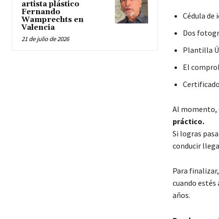
artista plástico
Fernando
Cédula de 
Wamprechts en
Valencia
Dos fotogr
21 de julio de 2026
Plantilla 
El compro
Certificad
Al momento, d
práctico.
Si logras pasa
conducir lleg
Para finalizar
cuando estés a
años.