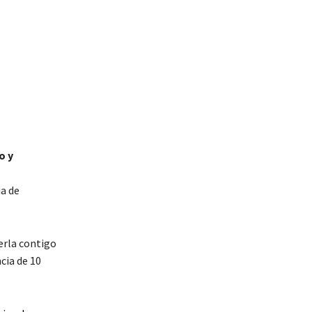
o y
ia de
erla contigo
cia de 10