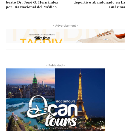
beato Dr. José G. Hernández
deportivo abandonado en La
por Día Nacional del Médico
Guásima
- Advertisement -
- Publicidad -